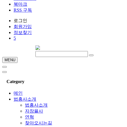
북마크
RSS 구독
로그인
회원
가입
정보찾기
5
MENU
Category
메인
법흥사소개
법흥사소개
자장율사
연혁
찾아오시는길