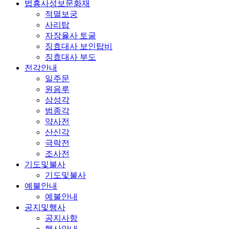
법흥사성보문화재
적멸보궁
사리탑
자장율사 토굴
징효대사 보인탑비
징효대사 부도
전각안내
일주문
원음루
삼성각
범종각
약사전
산신각
극락전
조사전
기도및불사
기도및불사
예불안내
예불안내
공지및행사
공지사항
행사안내