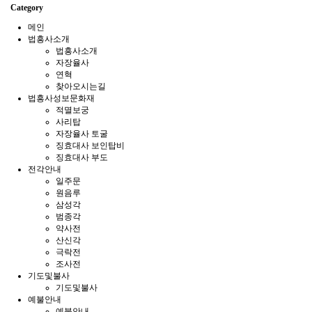
Category
메인
법흥사소개
법흥사소개
자장율사
연혁
찾아오시는길
법흥사성보문화재
적멸보궁
사리탑
자장율사 토굴
징효대사 보인탑비
징효대사 부도
전각안내
일주문
원음루
삼성각
범종각
약사전
산신각
극락전
조사전
기도및불사
기도및불사
예불안내
예불안내