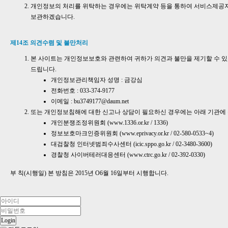
개인정보의 처리를 위탁하는 경우에는 위탁계약 등을 통하여 서비스제공자의
보관하겠습니다.
제14조 의견수렴 및 불만처리
본 사이트는 개인정보보호와 관련하여 귀하가 의견과 불만을 제기할 수 있
드립니다.
개인정보관리책임자 성명 : 금강심
전화번호 : 033-374-9177
이메일 : bu3749177@daum.net
또는 개인정보침해에 대한 신고나 상담이 필요하신 경우에는 아래 기관에
개인분쟁조정위원회 (
www.1336.or.kr
/ 1336)
정보보호마크인증위원회 (
www.eprivacy.or.kr
/ 02-580-0533~4)
대검찰청 인터넷범죄수사센터 (
icic.sppo.go.kr
/ 02-3480-3600)
경찰청 사이버테러대응센터 (
www.ctrc.go.kr
/ 02-392-0330)
부 칙(시행일) 본 방침은 2015년 O6월 16일부터 시행합니다.
Login