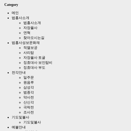
Category
메인
법흥사소개
법흥사소개
자장율사
연혁
찾아오시는길
법흥사성보문화재
적멸보궁
사리탑
자장율사 토굴
징효대사 보인탑비
징효대사 부도
전각안내
일주문
원음루
삼성각
범종각
약사전
산신각
극락전
조사전
기도및불사
기도및불사
예불안내